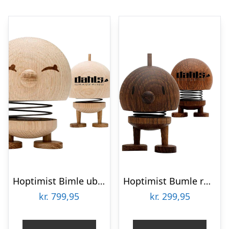
Hoptimist Bimle ubehandlet eg Large Firmagaver med logo
Hoptimist Bumle røget eg small firmagaver med logo
kr.
799,95
kr.
299,95