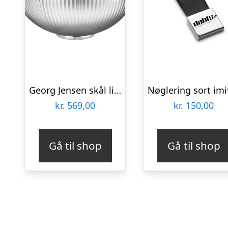
Georg Jensen skål lille Bernadotte firmagaver med logo
kr.
569,00
kr.
150,00
Gå til shop
Gå til shop