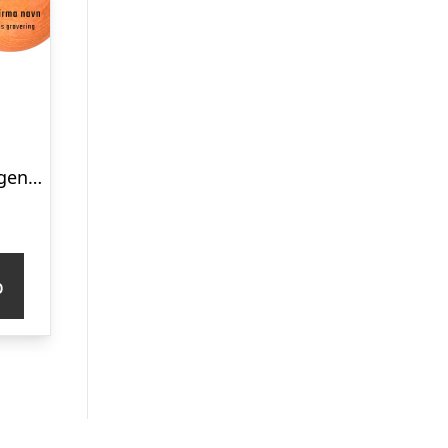
Spring Copenhagen Emotions® Cool firma logo
p