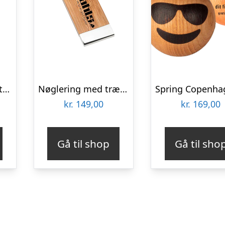
Nøglering sort imiteret læder med stål kant firmagaver med logo
Nøglering med træ firmagaver med logo
kr.
149,00
kr.
169,00
Gå til shop
Gå til sho