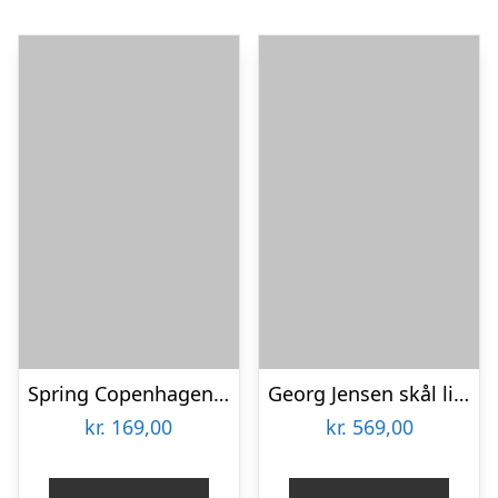
Spring Copenhagen Emotions® Cool firma logo
Georg Jensen skål lille Bernadotte firmagaver med logo
kr.
169,00
kr.
569,00